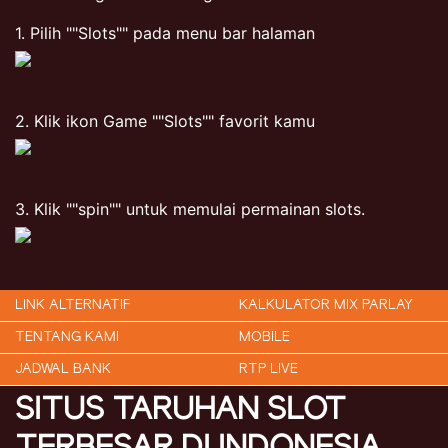
1. Pilih ""Slots"" pada menu bar halaman
2. Klik ikon Game ""Slots"" favorit kamu
3. Klik ""spin"" untuk memulai permainan slots.
LINK ALTERNATIF
KALKULATOR MIX PARLAY
TENTANG KAMI
MOBILE
JADWAL BANK
RTP LIVE
SITUS TARUHAN SLOT