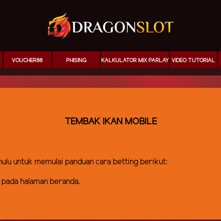
VOUCHER88
PHISING
KALKULATOR MIX PARLAY
VIDEO TUTORIAL
TEMBAK IKAN MOBILE
ahulu untuk memulai panduan cara betting berikut:
 pada halaman beranda.